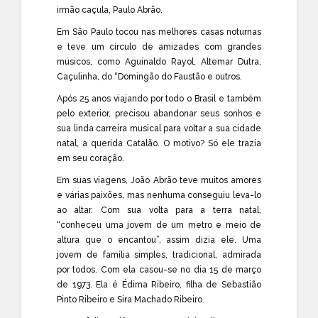
irmão caçula, Paulo Abrão.
Em São Paulo tocou nas melhores casas noturnas
e teve um círculo de amizades com grandes
músicos, como Aguinaldo Rayol, Altemar Dutra,
Caçulinha, do “Domingão do Faustão e outros.
Após 25 anos viajando por todo o Brasil e também
pelo exterior, precisou abandonar seus sonhos e
sua linda carreira musical para voltar a sua cidade
natal, a querida Catalão. O motivo? Só ele trazia
em seu coração.
Em suas viagens, João Abrão teve muitos amores
e várias paixões, mas nenhuma conseguiu leva-lo
ao altar. Com sua volta para a terra natal,
“conheceu uma jovem de um metro e meio de
altura que o encantou”, assim dizia ele. Uma
jovem de família simples, tradicional, admirada
por todos. Com ela casou-se no dia 15 de março
de 1973. Ela é Édima Ribeiro, filha de Sebastião
Pinto Ribeiro e Sira Machado Ribeiro.