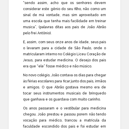
“sendo assim, acho que os senhores devem
considerar este gênio do seu filho, não como um
sinal de má vontade, mas sim aproveitado em
uma escola que tenha mais facilidade em treinar
musica”, (palavras ditas aos pais de João Abrão
pelo frei Antônio).
E, assim, com seus onze anos de idade, seus pais
o levaram para a cidade de São Paulo, onde o
matricularam interno no Colégio Liceu Coração de
Jesus, para estudar medicina. O desejo dos pais
era que “ele” fosse médico e não músico.
No novo colégio, João contava os dias para chegar
às férias escolares para ficar junto dos pais, irmãos
e amigos. O que Abrão gostava mesmo era de
tocar seus instrumentos musicais de brinquedo
que ganhava e os guardava com muito carinho.
Os anos passaram e o vestibular para medicina
chegou. João prestou e passou porem não tendo
vocação para médico, trancou a matricula da
faculdade escondido dos pais e foi estudar em