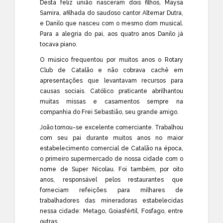
Desta feliz união nasceram dois filhos, Maysa
Samira, afilhada do saudoso cantor Altemar Dutra,
e Danilo que nasceu com o mesmo dom musical.
Para a alegria do pai, aos quatro anos Danilo já
tocava piano.
O músico frequentou por muitos anos o Rotary
Club de Catalão e não cobrava cachê em
apresentações que levantavam recursos para
causas sociais. Católico praticante abrilhantou
muitas missas e casamentos sempre na
companhia do Frei Sebastião, seu grande amigo.
João tornou-se excelente comerciante. Trabalhou
com seu pai durante muitos anos no maior
estabelecimento comercial de Catalão na época,
o primeiro supermercado de nossa cidade com o
nome de Super Nicolau. Foi também, por oito
anos, responsável pelos restaurantes que
forneciam refeições para milhares de
trabalhadores das mineradoras estabelecidas
nessa cidade: Metago, Goiasfértil, Fosfago, entre
outras.