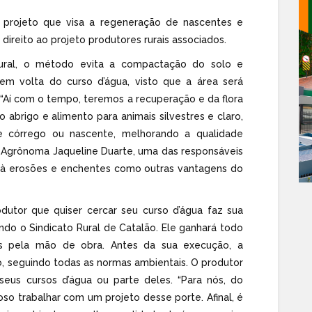
 projeto que visa a regeneração de nascentes e
 direito ao projeto produtores rurais associados.
ural, o método evita a compactação do solo e
m volta do curso d’água, visto que a área será
 “Aí com o tempo, teremos a recuperação e da flora
 abrigo e alimento para animais silvestres e claro,
 córrego ou nascente, melhorando a qualidade
 Agrônoma Jaqueline Duarte, uma das responsáveis
 à erosões e enchentes como outras vantagens do
odutor que quiser cercar seu curso d’água faz sua
ando o Sindicato Rural de Catalão. Ele ganhará todo
as pela mão de obra. Antes da sua execução, a
o, seguindo todas as normas ambientais. O produtor
seus cursos d’água ou parte deles. “Para nós, do
oso trabalhar com um projeto desse porte. Afinal, é