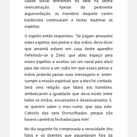
classe social diferentes da dele na última
reencarnação. Apesar da pertinente
argumentação, os membros daquele centro
kardecista continuaram a tentar doutrinar os
espíritos.
O espírito então respondeu: “Se julgam atrasados
estes espíritos dos pretos e dos índios, devo dizer
que amanhã estarei em casa deste aparelho
(referindo-se a Zélio, que abriu espaço para
esses espíritos e aceitou ser um canal para eles)
para dar início a um culto em que esses pretos e
índios poderão passar suas mensagens e, assim,
cumprir a missão espiritual que a eles foi confiada.
Será uma religião que falará aos humildes,
simbolizando a igualdade que deve existir entre
todos os irmãos, encarnados e desencarnados. E,
se querem saber o meu nome, que seja este:
Caboclo das sete Encruzilhadas, porque não
haverá caminhos fechados para mim”
No dia seguinte foi comprovada a veracidade dos
fatos e os doentes que aguardavam fora da