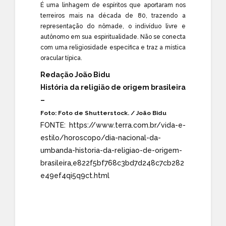
É uma linhagem de espíritos que aportaram nos
terreiros mais na década de 80, trazendo a
representação do nômade, o indivíduo livre e
autônomo em sua espiritualidade. Não se conecta
com uma religiosidade específica e traz a mística
oracular típica.
Redação João Bidu
História da religião de origem brasileira
–
Foto: Foto de Shutterstock. / João Bidu
FONTE:
https://www.terra.com.br/vida-e-
estilo/horoscopo/dia-nacional-da-
umbanda-historia-da-religiao-de-origem-
brasileira,e822f5bf768c3bd7d248c7cb282
e49ef4qi5q9ct.html