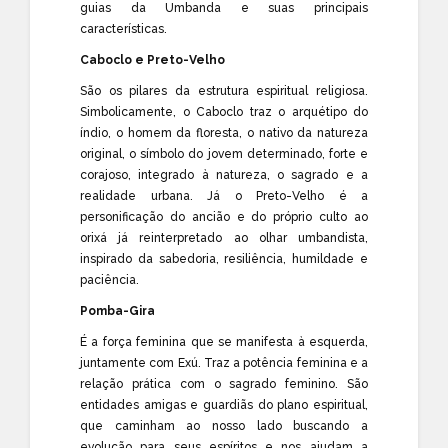
guias da Umbanda e suas principais
características.
Caboclo e Preto-Velho
São os pilares da estrutura espiritual religiosa.
Simbolicamente, o Caboclo traz o arquétipo do
índio, o homem da floresta, o nativo da natureza
original, o símbolo do jovem determinado, forte e
corajoso, integrado à natureza, o sagrado e a
realidade urbana. Já o Preto-Velho é a
personificação do ancião e do próprio culto ao
orixá já reinterpretado ao olhar umbandista,
inspirado da sabedoria, resiliência, humildade e
paciência.
Pomba-Gira
É a força feminina que se manifesta à esquerda,
juntamente com Exú. Traz a potência feminina e a
relação prática com o sagrado feminino. São
entidades amigas e guardiãs do plano espiritual,
que caminham ao nosso lado buscando a
evolução para seus espíritos e nos ajudam a