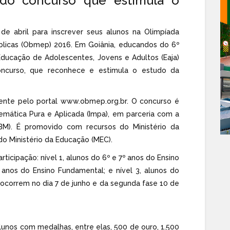
 do concurso que estimula o
de abril para inscrever seus alunos na Olimpíada
úblicas (Obmep) 2016. Em Goiânia, educandos do 6º
ducação de Adolescentes, Jovens e Adultos (Eaja)
oncurso, que reconhece e estimula o estudo da
mente pelo portal www.obmep.org.br. O concurso é
temática Pura e Aplicada (Impa), em parceria com a
BM). É promovido com recursos do Ministério da
do Ministério da Educação (MEC).
rticipação: nível 1, alunos do 6º e 7º anos do Ensino
 anos do Ensino Fundamental; e nível 3, alunos do
 ocorrem no dia 7 de junho e da segunda fase 10 de
unos com medalhas, entre elas, 500 de ouro, 1.500