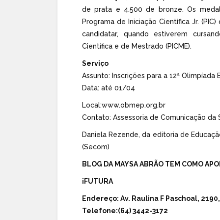
de prata e 4.500 de bronze. Os medalh
Programa de Iniciação Científica Jr. (P
candidatar, quando estiverem cursand
Científica e de Mestrado (PICME).
Serviço
Assunto: Inscrições para a 12ª Olimpíada 
Data: até 01/04
Local:www.obmep.org.br
Contato: Assessoria de Comunicação da
Daniela Rezende, da editoria de Educaçã
(Secom)
BLOG DA MAYSA ABRÃO TEM COMO APO
iFUTURA
Endereço:
Av. Raulina F Paschoal, 2190
Telefone:
(64) 3442-3172