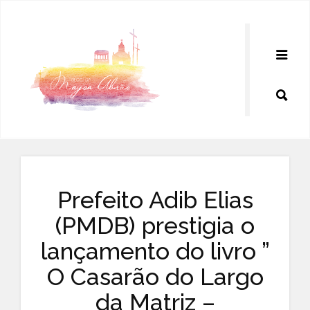
Pular
para
o
conteúdo
Prefeito Adib Elias
(PMDB) prestigia o
lançamento do livro ”
O Casarão do Largo
da Matriz –