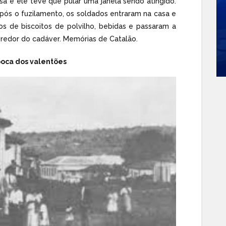
sa e ele teve que pular uma janela sendo atingido.
Após o fuzilamento, os soldados entraram na casa e
ios de biscoitos de polvilho, bebidas e passaram a
 redor do cadáver. Memórias de Catalão.
oca dos valentões