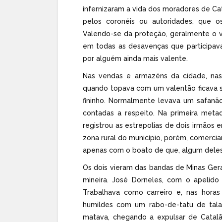
infernizaram a vida dos moradores de C
pelos coronéis ou autoridades, que os
Valendo-se da proteção, geralmente o v
em todas as desavenças que participav
por alguém ainda mais valente.
Nas vendas e armazéns da cidade, nas 
quando topava com um valentão ficava se
fininho. Normalmente levava um safanão
contadas a respeito. Na primeira meta
registrou as estrepolias de dois irmãos 
zona rural do município, porém, comerci
apenas com o boato de que, algum deles
Os dois vieram das bandas de Minas Gerais
mineira. José Dorneles, com o apelido
Trabalhava como carreiro e, nas horas
humildes com um rabo-de-tatu de tala 
matava, chegando a expulsar de Catalã