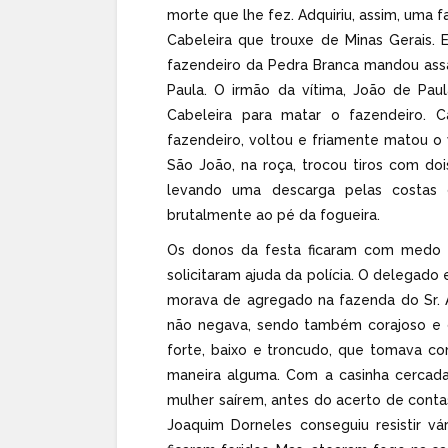
morte que lhe fez. Adquiriu, assim, uma
Cabeleira que trouxe de Minas Gerais. 
fazendeiro da Pedra Branca mandou assa
Paula. O irmão da vítima, João de Pa
Cabeleira para matar o fazendeiro. 
fazendeiro, voltou e friamente matou o 
São João, na roça, trocou tiros com doi
levando uma descarga pelas costas 
brutalmente ao pé da fogueira.
Os donos da festa ficaram com medo d
solicitaram ajuda da polícia. O delegado
morava de agregado na fazenda do Sr. A
não negava, sendo também corajoso e d
forte, baixo e troncudo, que tomava co
maneira alguma. Com a casinha cercada
mulher saírem, antes do acerto de conta
Joaquim Dorneles conseguiu resistir vá