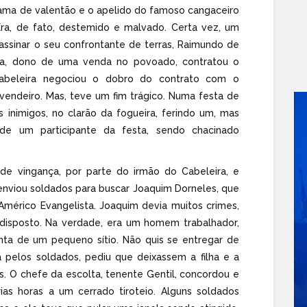
 fama de valentão e o apelido do famoso cangaceiro
Era, de fato, destemido e malvado. Certa vez, um
ssinar o seu confrontante de terras, Raimundo de
ula, dono de uma venda no povoado, contratou o
Cabeleira negociou o dobro do contrato com o
vendeiro. Mas, teve um fim trágico. Numa festa de
s inimigos, no clarão da fogueira, ferindo um, mas
de um participante da festa, sendo chacinado
e vingança, por parte do irmão do Cabeleira, e
 enviou soldados para buscar Joaquim Dorneles, que
mérico Evangelista. Joaquim devia muitos crimes,
isposto. Na verdade, era um homem trabalhador,
nta de um pequeno sítio. Não quis se entregar de
 pelos soldados, pediu que deixassem a filha e a
s. O chefe da escolta, tenente Gentil, concordou e
rias horas a um cerrado tiroteio. Alguns soldados