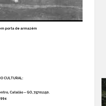
 em porta de armazém
IO CULTURAL:
ntro, Catalão – GO, 75701150.
6994