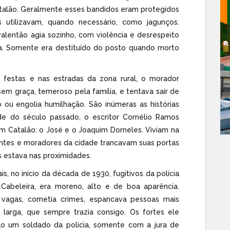
atalão. Geralmente esses bandidos eram protegidos
 utilizavam, quando necessário, como jagunços.
alentão agia sozinho, com violência e desrespeito
a. Somente era destituído do posto quando morto
festas e nas estradas da zona rural, o morador
m graça, temeroso pela família, e tentava sair de
 ou engolia humilhação. São inúmeras as histórias
de do século passado, o escritor Cornélio Ramos
em Catalão: o José e o Joaquim Dorneles. Viviam na
antes e moradores da cidade trancavam suas portas
 estava nas proximidades.
, no início da década de 1930, fugitivos da polícia
 Cabeleira, era moreno, alto e de boa aparência.
 vagas, cometia crimes, espancava pessoas mais
larga, que sempre trazia consigo. Os fortes ele
o um soldado da polícia, somente com a jura de