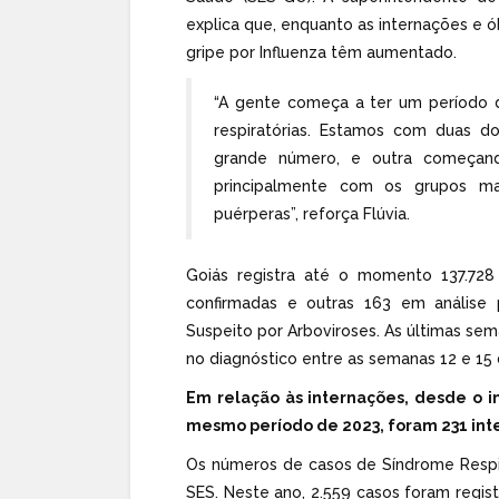
explica que, enquanto as internações e ó
gripe por Influenza têm aumentado.
“A gente começa a ter um período 
respiratórias. Estamos com duas 
grande número, e outra começand
principalmente com os grupos mais
puérperas”, reforça Flúvia.
Goiás registra até o momento 137.72
confirmadas e outras 163 em análise 
Suspeito por Arboviroses. As últimas s
no diagnóstico entre as semanas 12 e 15 
Em relação às internações, desde o in
mesmo período de 2023, foram 231 int
Os números de casos de Síndrome Resp
SES. Neste ano, 2.559 casos foram regist