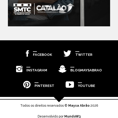
FACEBOOK
TWITTER
INSTAGRAM
BLOGMAYSABRAO
PINTEREST
YOUTUBE
Todos os direitos reservados ©
Maysa Abrão
2026
Desenvolvido por
MundoW3