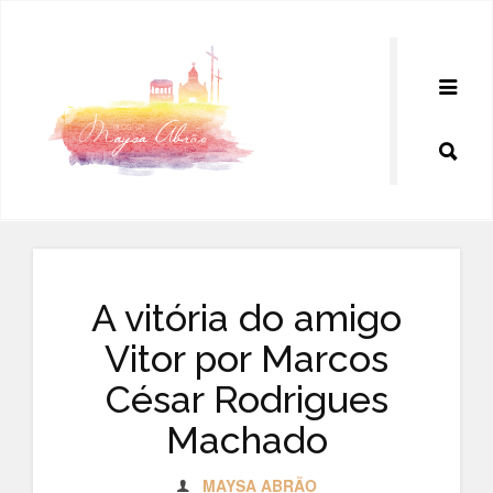
Pular
para
o
conteúdo
A vitória do amigo
Vitor por Marcos
César Rodrigues
Machado
MAYSA ABRÃO