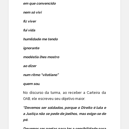
em que convencido
nem só vivi
fiz viver
fui vida
humildade me tendo
ignorante
modéstia lhes mostro
ao dizer
num ritmo “vitotiano”
quem sou.
No discurso da turma, ao receber a Carteira da
OAB, ele escreveu seu objetivo maior:
“Devemos ser soldados, porque o Direito é luta e
a Justiça não se pede de joelhos, mas exige-se de
pé.
Devemos ser poetas para ter a sensibilidade para