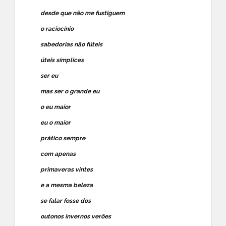
desde que não me fustiguem
o raciocínio
sabedorias não fúteis
úteis símplices
ser eu
mas ser o grande eu
o eu maior
eu o maior
prático sempre
com apenas
primaveras vintes
e a mesma beleza
se falar fosse dos
outonos invernos verões