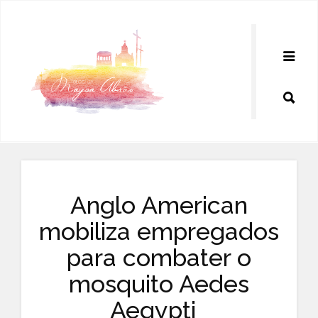
Pular
para
o
conteúdo
Anglo American
mobiliza empregados
para combater o
mosquito Aedes
Aegypti