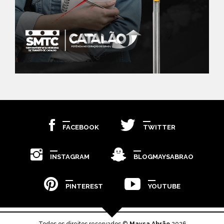
FACEBOOK
TWITTER
INSTAGRAM
BLOGMAYSABRAO
PINTEREST
YOUTUBE
Todos os direitos reservados ©
Maysa Abrão
2026