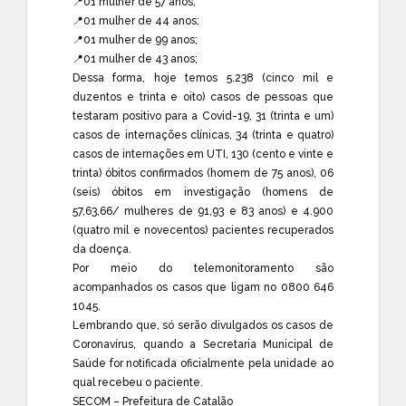
📍01 mulher de 57 anos;
📍01 mulher de 44 anos;
📍01 mulher de 99 anos;
📍01 mulher de 43 anos;
Dessa forma, hoje temos 5.238 (cinco mil e
duzentos e trinta e oito) casos de pessoas que
testaram positivo para a Covid-19, 31 (trinta e um)
casos de internações clínicas, 34 (trinta e quatro)
casos de internações em UTI, 130 (cento e vinte e
trinta) óbitos confirmados (homem de 75 anos), 06
(seis) óbitos em investigação (homens de
57,63,66/ mulheres de 91,93 e 83 anos) e 4.900
(quatro mil e novecentos) pacientes recuperados
da doença.
Por meio do telemonitoramento são
acompanhados os casos que ligam no 0800 646
1045.
Lembrando que, só serão divulgados os casos de
Coronavírus, quando a Secretaria Municipal de
Saúde for notificada oficialmente pela unidade ao
qual recebeu o paciente.
SECOM – Prefeitura de Catalão