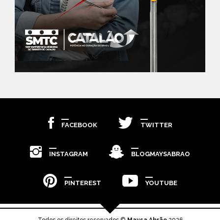
FACEBOOK
TWITTER
INSTAGRAM
BLOGMAYSABRAO
PINTEREST
YOUTUBE
Todos os direitos reservados ©
Maysa Abrão
2026