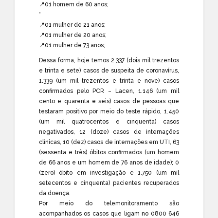
📍01 homem de 60 anos;
*
📍01 mulher de 21 anos;
📍01 mulher de 20 anos;
📍01 mulher de 73 anos;
Dessa forma, hoje temos 2.337 (dois mil trezentos
e trinta e sete) casos de suspeita de coronavírus,
1.339 (um mil trezentos e trinta e nove) casos
confirmados pelo PCR – Lacen, 1.146 (um mil
cento e quarenta e seis) casos de pessoas que
testaram positivo por meio do teste rápido, 1.450
(um mil quatrocentos e cinquenta) casos
negativados, 12 (doze) casos de internações
clínicas, 10 (dez) casos de internações em UTI, 63
(sessenta e três) óbitos confirmados (um homem
de 66 anos e um homem de 76 anos de idade); 0
(zero) óbito em investigação e 1.750 (um mil
setecentos e cinquenta) pacientes recuperados
da doença.
Por meio do telemonitoramento são
acompanhados os casos que ligam no 0800 646