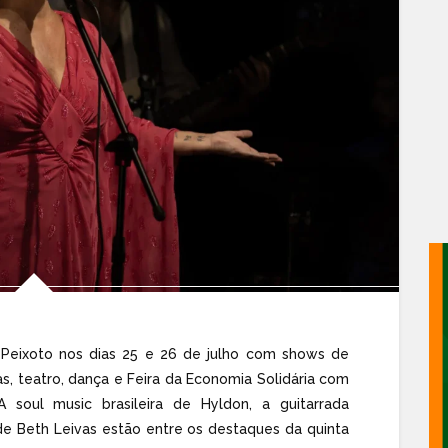
o Peixoto nos dias 25 e 26 de julho com shows de
nas, teatro, dança e Feira da Economia Solidária com
 soul music brasileira de Hyldon, a guitarrada
e Beth Leivas estão entre os destaques da quinta