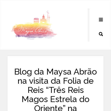
Pular
para
o
conteúdo
Blog da Maysa Abrão
na visita da Folia de
Reis “Três Reis
Magos Estrela do
Oriente” na