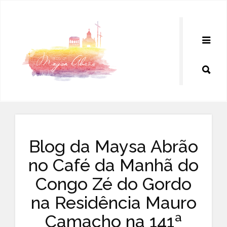
Pular
para
o
conteúdo
Blog da Maysa Abrão
no Café da Manhã do
Congo Zé do Gordo
na Residência Mauro
Camacho na 141ª