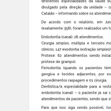
diferentes especialidades da saúde bu
divulgado pela direção da unidade – cr
Catalão – informando sobre os atendimen
De acordo com o relatório, em Jun
(exatamente 358), foram realizados um t
Endodontia (canal): 28 atendimentos.
Cirurgia simples, múltipla e terceiro m
clínicos, 147 exodontia (extração simples
Prótese: 62 atendimentos sendo insta
prótese de grampo).
Periodontia (quando os pacientes tê
gengiva e tecidos adjacentes, por ex
procedimentos raspagem e 01 cirurgia.
Dentistica/a especialidade para a res
endodontia (canal) – o paciente já sai
atendimentos de pacientes, sendo que 20
Para que isso siga sendo possível, t