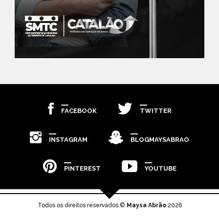
FACEBOOK
TWITTER
INSTAGRAM
BLOGMAYSABRAO
PINTEREST
YOUTUBE
Todos os direitos reservados ©
Maysa Abrão
2026