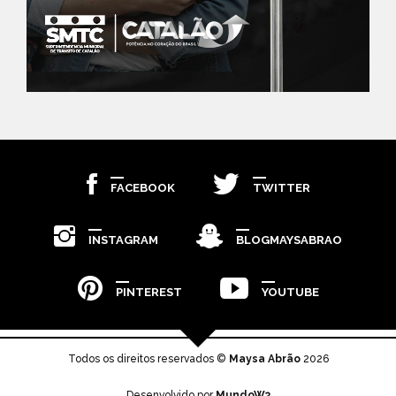
FACEBOOK
TWITTER
INSTAGRAM
BLOGMAYSABRAO
PINTEREST
YOUTUBE
Todos os direitos reservados ©
Maysa Abrão
2026
Desenvolvido por
MundoW3