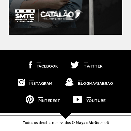
FACEBOOK
TWITTER
INSTAGRAM
BLOGMAYSABRAO
PINTEREST
YOUTUBE
Todos os direitos reservados ©
Maysa Abrão
2026