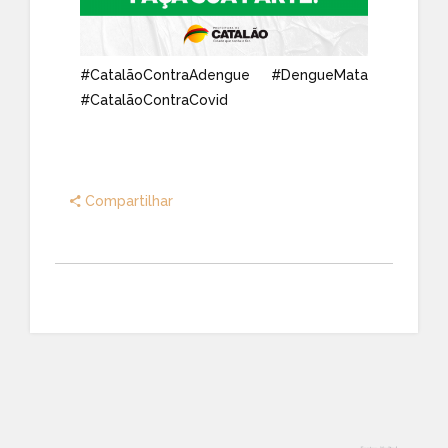
#CatalãoContraAdengue
#DengueMata
#CatalãoContraCovid
Compartilhar