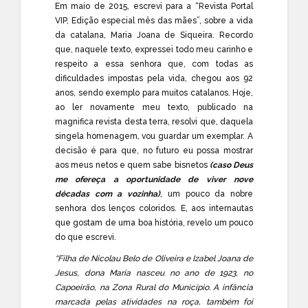
Em maio de 2015, escrevi para a “Revista Portal
VIP, Edição especial mês das mães”, sobre a vida
da catalana, Maria Joana de Siqueira. Recordo
que, naquele texto, expressei todo meu carinho e
respeito a essa senhora que, com todas as
dificuldades impostas pela vida, chegou aos 92
anos, sendo exemplo para muitos catalanos. Hoje,
ao ler novamente meu texto, publicado na
magnifica revista desta terra, resolvi que, daquela
singela homenagem, vou guardar um exemplar. A
decisão é para que, no futuro eu possa mostrar
aos meus netos e quem sabe bisnetos
(caso Deus
me ofereça a oportunidade de viver nove
décadas com a vozinha)
, um pouco da nobre
senhora dos lenços coloridos. E, aos internautas
que gostam de uma boa história, revelo um pouco
do que escrevi.
“Filha de Nicolau Belo de Oliveira e Izabel Joana de
Jesus, dona Maria nasceu no ano de 1923, no
Capoeirão, na Zona Rural do Município. A infância
marcada pelas atividades na roça, também foi