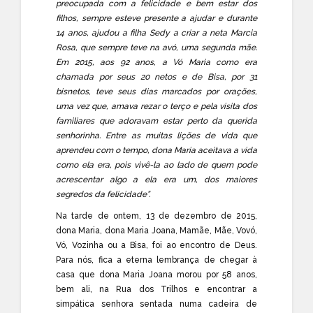
preocupada com a felicidade e bem estar dos
filhos, sempre esteve presente a ajudar e durante
14 anos, ajudou a filha Sedy a criar a neta Marcia
Rosa, que sempre teve na avó, uma segunda mãe.
Em 2015, aos 92 anos, a Vó Maria como era
chamada por seus 20 netos e de Bisa, por 31
bisnetos, teve seus dias marcados por orações,
uma vez que, amava rezar o terço e pela visita dos
familiares que adoravam estar perto da querida
senhorinha. Entre as muitas lições de vida que
aprendeu com o tempo, dona Maria aceitava a vida
como ela era, pois vivê-la ao lado de quem pode
acrescentar algo a ela era um, dos maiores
segredos da felicidade”.
Na tarde de ontem, 13 de dezembro de 2015,
dona Maria, dona Maria Joana, Mamãe, Mãe, Vovó,
Vó, Vozinha ou a Bisa, foi ao encontro de Deus.
Para nós, fica a eterna lembrança de chegar à
casa que dona Maria Joana morou por 58 anos,
bem ali, na Rua dos Trilhos e encontrar a
simpática senhora sentada numa cadeira de