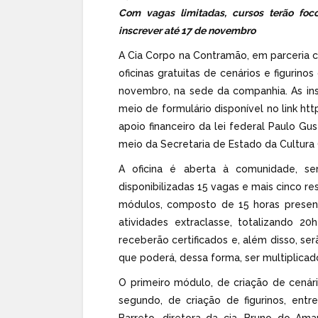
Com vagas limitadas, cursos terão foc
inscrever até 17 de novembro
A Cia Corpo na Contramão, em parceria com
oficinas gratuitas de cenários e figurino
novembro, na sede da companhia. As in
meio de formulário disponível no link htt
apoio financeiro da lei federal Paulo Gu
meio da Secretaria de Estado da Cultura (
A oficina é aberta à comunidade, s
disponibilizadas 15 vagas e mais cinco re
módulos, composto de 15 horas presenc
atividades extraclasse, totalizando 2
receberão certificados e, além disso, se
que poderá, dessa forma, ser multiplicad
O primeiro módulo, de criação de cenár
segundo, de criação de figurinos, ent
Barreto, diretora da cia, Bruno do Amara