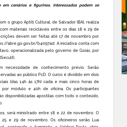
o em cenários e figurinos. Interessados podem se
 o grupo Aptiti Cultural, de Salvador (BA), realiza
s com materiais recicláveis entre os dias 18 e 29 de
scrições devem ser feitas até 17 de novembro por
ps://abre.go.gov.br/b4097ad. A iniciativa conta com
stavo, operacionalizada pelo governo de Goiás, por
Secult).
em necessidade de conhecimento prévio. Serão
servadas ao público PcD. O curso é dividido em dois
iais (das 14h às 17h) cada e mais cinco horas de
0h por módulo e 40h de oficina. Os participantes
rão disponibilizadas apostilas com todo o conteúdo,
o.
ios, será ministrado entre 18 e 22 de novembro. O
re 25 e 29 de novembro. Os oficineiros serão Lua
l, cenógrafo e iluminista, e Valdeci Paula, atriz,