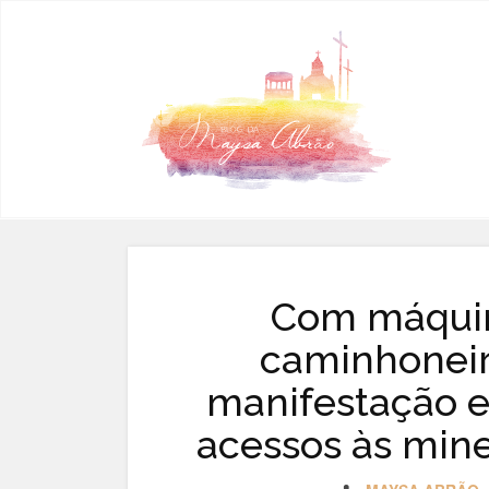
Pular para o conteúdo
Com máquin
caminhoneiro
manifestação e 
acessos às min