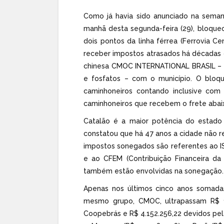
Como já havia sido anunciado na seman
manhã desta segunda-feira (29), bloque
dois pontos da linha férrea (Ferrovia C
receber impostos atrasados há décadas 
chinesa CMOC INTERNATIONAL BRASIL – q
e fosfatos – com o município. O bloq
caminhoneiros contando inclusive com
caminhoneiros que recebem o frete abaix
Catalão é a maior potência do estado 
constatou que há 47 anos a cidade não r
impostos sonegados são referentes ao I
e ao CFEM (Contribuição Financeira da 
também estão envolvidas na sonegação.
Apenas nos últimos cinco anos somada
mesmo grupo, CMOC, ultrapassam R$ 11
Coopebrás e R$ 4.152.256,22 devidos pela