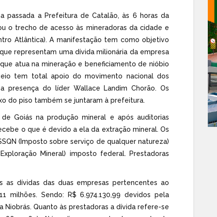
a passada a Prefeitura de Catalão, às 6 horas da
ou o trecho de acesso às mineradoras da cidade e
entro Atlântica). A manifestação tem como objetivo
que representam uma dívida milionária da empresa
ue atua na mineração e beneficiamento de nióbio
ueio tem total apoio do movimento nacional dos
 a presença do líder Wallace Landim Chorão. Os
o do piso também se juntaram à prefeitura.
de Goiás na produção mineral e após auditorias
ecebe o que é devido a ela da extração mineral. Os
SSQN (Imposto sobre serviço de qualquer natureza)
Exploração Mineral) imposto federal. Prestadoras
s as dívidas das duas empresas pertencentes ao
 milhões. Sendo: R$ 6.974.130,99 devidos pela
 Niobrás. Quanto às prestadoras a dívida refere-se