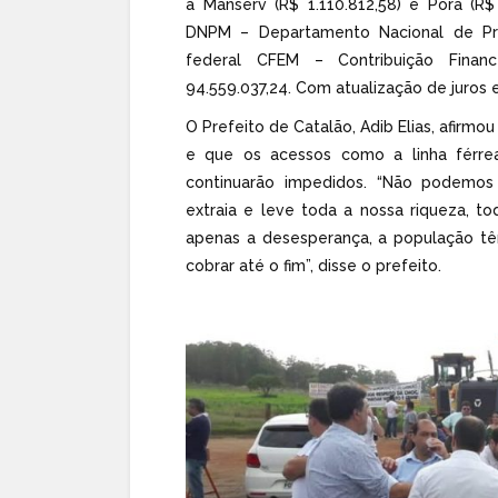
a Manserv (R$ 1.110.812,58) e Porã (R
DNPM – Departamento Nacional de Pro
federal CFEM – Contribuição Finan
94.559.037,24. Com atualização de juros e
O Prefeito de Catalão, Adib Elias, afirm
e que os acessos como a linha férre
continuarão impedidos. “Não podemos
extraia e leve toda a nossa riqueza, t
apenas a desesperança, a população tê
cobrar até o fim”, disse o prefeito.