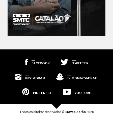
FACEBOOK
TWITTER
INSTAGRAM
BLOGMAYSABRAO
PINTEREST
YOUTUBE
Todos os direitos reservados ©
Maysa Abrão
2026