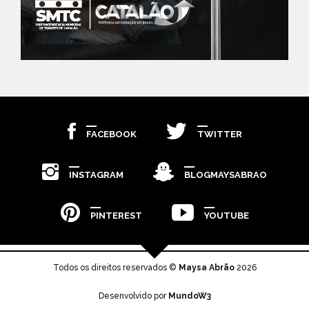
FACEBOOK
TWITTER
INSTAGRAM
BLOGMAYSABRAO
PINTEREST
YOUTUBE
Todos os direitos reservados ©
Maysa Abrão
2026
Desenvolvido por
MundoW3