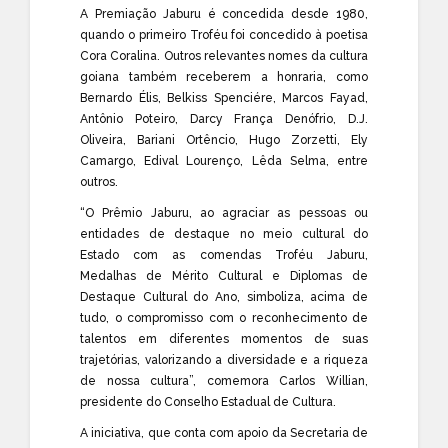
A Premiação Jaburu é concedida desde 1980,
quando o primeiro Troféu foi concedido à poetisa
Cora Coralina. Outros relevantes nomes da cultura
goiana também receberem a honraria, como
Bernardo Élis, Belkiss Spenciére, Marcos Fayad,
Antônio Poteiro, Darcy França Denófrio, D.J.
Oliveira, Bariani Ortêncio, Hugo Zorzetti, Ely
Camargo, Edival Lourenço, Lêda Selma, entre
outros.
“O Prêmio Jaburu, ao agraciar as pessoas ou
entidades de destaque no meio cultural do
Estado com as comendas Troféu Jaburu,
Medalhas de Mérito Cultural e Diplomas de
Destaque Cultural do Ano, simboliza, acima de
tudo, o compromisso com o reconhecimento de
talentos em diferentes momentos de suas
trajetórias, valorizando a diversidade e a riqueza
de nossa cultura”, comemora Carlos Willian,
presidente do Conselho Estadual de Cultura.
A iniciativa, que conta com apoio da Secretaria de