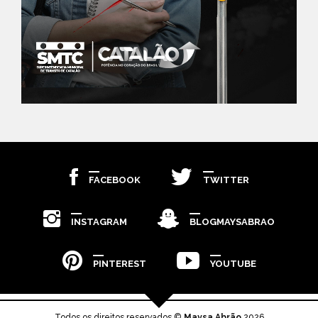
FACEBOOK
TWITTER
INSTAGRAM
BLOGMAYSABRAO
PINTEREST
YOUTUBE
Todos os direitos reservados ©
Maysa Abrão
2026