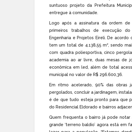
suntuoso projeto da Prefeitura Munic
entregue à comunidade.
Logo após a assinatura da ordem de s
primeiros trabalhos de execução do
Engenharia e Projetos Eireli. De acord
tem um total de 4.138,55 m², sendo mai
com quadra poliesportiva, cinco pergol
academia ao ar livre, duas mesas de j
econômica em led, além de total acessi
municipal no valor de R$ 296.600,36.
Em ritmo acelerado, 90% das obras já
pergolados, concluir a jardinagem, instala
é de que tudo esteja pronto para que 
do Residencial Eldorado e bairros adjace
Quem frequenta o bairro já pode notar
grande ‘terreno baldio’ agora está em f
lazer para a população. “Estamos dand