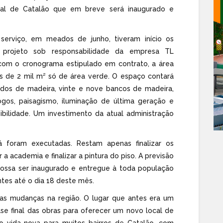
ipal de Catalão que em breve será inaugurado e
erviço, em meados de junho, tiveram início os
 projeto sob responsabilidade da empresa TL
o com o cronograma estipulado em contrato, a área
s de 2 mil m² só de área verde. O espaço contará
ados de madeira, vinte e nove bancos de madeira,
ogos, paisagismo, iluminação de última geração e
bilidade. Um investimento da atual administração
 foram executadas. Restam apenas finalizar os
r a academia e finalizar a pintura do piso. A previsão
possa ser inaugurado e entregue à toda população
ntes até o dia 18 deste mês.
 as mudanças na região. O lugar que antes era um
ase final das obras para oferecer um novo local de
o vida nova para muitos bairros de Catalão, com