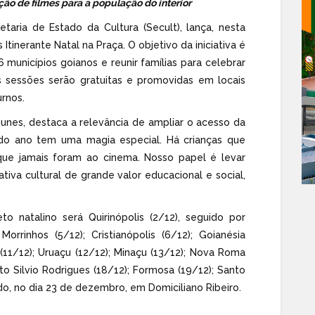
ão de filmes para a população do interior
aria de Estado da Cultura (Secult), lança, nesta
 Itinerante Natal na Praça. O objetivo da iniciativa é
 municípios goianos e reunir famílias para celebrar
sessões serão gratuitas e promovidas em locais
urnos.
Nunes, destaca a relevância de ampliar o acesso da
 do ano tem uma magia especial. Há crianças que
 que jamais foram ao cinema. Nosso papel é levar
ativa cultural de grande valor educacional e social,
to natalino será Quirinópolis (2/12), seguido por
orrinhos (5/12); Cristianópolis (6/12); Goianésia
(11/12); Uruaçu (12/12); Minaçu (13/12); Nova Roma
to Silvio Rodrigues (18/12); Formosa (19/12); Santo
ndo, no dia 23 de dezembro, em Domiciliano Ribeiro.