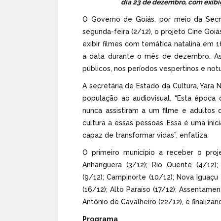
dia 23 de dezembro, com exibiç
O Governo de Goiás, por meio da Secret
segunda-feira (2/12), o projeto Cine Goiás
exibir filmes com temática natalina em 16
a data durante o mês de dezembro. As 
públicos, nos períodos vespertinos e not
A secretária de Estado da Cultura, Yara 
população ao audiovisual. “Esta época
nunca assistiram a um filme e adultos
cultura a essas pessoas. Essa é uma inici
capaz de transformar vidas”, enfatiza.
O primeiro município a receber o proje
Anhanguera (3/12); Rio Quente (4/12); M
(9/12); Campinorte (10/12); Nova Iguaçu 
(16/12); Alto Paraíso (17/12); Assentamen
Antônio de Cavalheiro (22/12), e finaliza
Programa