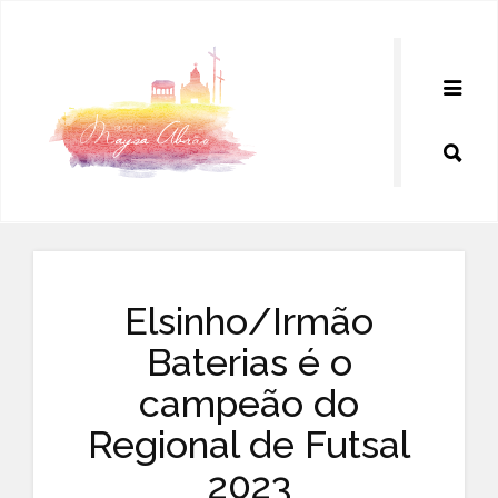
Pular
para
o
conteúdo
Elsinho/Irmão
Baterias é o
campeão do
Regional de Futsal
2023