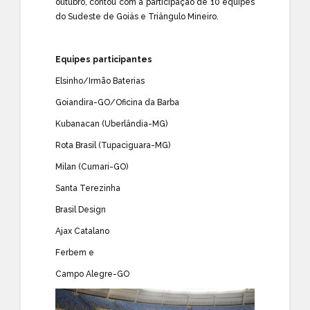
outubro, contou com a participação de 10 equipes
do Sudeste de Goiás e Triângulo Mineiro.
Equipes participantes
Elsinho/Irmão Baterias
Goiandira-GO/Oficina da Barba
Kubanacan (Uberlândia-MG)
Rota Brasil (Tupaciguara-MG)
Milan (Cumari-GO)
Santa Terezinha
Brasil Design
Ajax Catalano
Ferbem e
Campo Alegre-GO