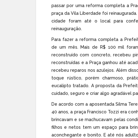
passar por uma reforma completa a Pra
praça da Vila Liberdade foi reinaugurada
cidade foram até o local para confer
reinauguração.
Para fazer a reforma completa a Prefei
de um mês. Mais de R$ 100 mil foram 
reconstruído com concreto, recebeu pin
reconstruídas e a Praça ganhou até acade
recebeu reparos nos azulejos. Além diss
toque rústico, porém charmoso, prát
eucalipto tratado. A proposta da Prefe
cuidado, seguro e criar algo agradável p
De acordo com a aposentada Silma Teres
40 anos, a praça Francisco Tozzi era con
brincavam e se machucavam pelas condiç
filhos e netos tem um espaço para br
aconchegante e bonito. E até nós adult