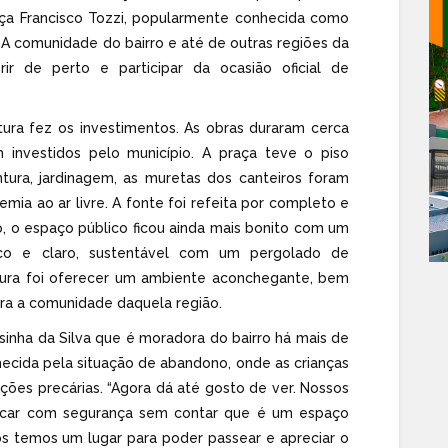
ça Francisco Tozzi, popularmente conhecida como
. A comunidade do bairro e até de outras regiões da
ir de perto e participar da ocasião oficial de
tura fez os investimentos. As obras duraram cerca
investidos pelo município. A praça teve o piso
tura, jardinagem, as muretas dos canteiros foram
mia ao ar livre. A fonte foi refeita por completo e
o, o espaço público ficou ainda mais bonito com um
ico e claro, sustentável com um pergolado de
itura foi oferecer um ambiente aconchegante, bem
ara a comunidade daquela região.
inha da Silva que é moradora do bairro há mais de
hecida pela situação de abandono, onde as crianças
ões precárias. “Agora dá até gosto de ver. Nossos
incar com segurança sem contar que é um espaço
os temos um lugar para poder passear e apreciar o