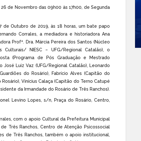
 26 de Novembro das 09h00 às 17h00, de Segunda
7 de Outubro de 2019, às 18 horas, um bate papo
ernando Corrales, a mediadora e historiadora Ana
adora Profª. Dra. Márcia Pereira dos Santos (Núcleo
as Culturais/ NIESC – UFG/Regional Catalão), o
a Costa (Programa de Pós Graduação e Mestrado
o José Luiz Vaz (UFG/Regional Catalão), Leonardo
ardiões do Rosário), Fabrício Alves (Capitão do
osário), Vinícius Calaça (Capitão do Terno Catupé
esidente da Irmandade do Rosário de Três Ranchos).
nel Levino Lopes, s/n, Praça do Rosário, Centro,
ales, com o apoio Cultural da Prefeitura Municipal
 de Três Ranchos, Centro de Atenção Psicossocial
s de Três Ranchos, também o apoio institucional,