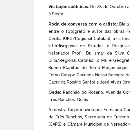
Visitações públicas:
De 28 de Outubro a
à Sexta.
Roda de conversa com o artista:
Dia 2
entre o fotógrafo e autor das obras F
Cecília (UFG/Regional Catalão), a histori
Interdisciplinar de Estudos e Pesquis
historiador Profº. Dr. Ismar da Silv
UFG/Regional Catalão), o Ms. e Geógraf
Bueno (Capitão do Terno Moçambique Gu
Terno Catupé Cacunda Nossa Senhora do R
Cacunda Rosário Santo) e José Alves (pr
Onde:
Ranchão do Rosário, Avenida Coro
Três Ranchos, Goiás.
A mostra foi produzida por Fernando Corr
de Três Ranchos, Secretaria de Turismo
(CAPS) e Câmara Municipal de Vereadore