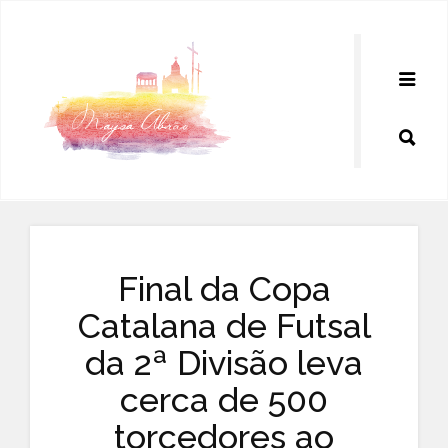
Pular
para
o
conteúdo
Final da Copa
Catalana de Futsal
da 2ª Divisão leva
cerca de 500
torcedores ao