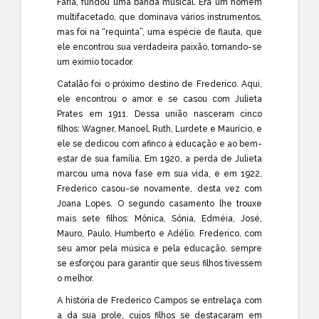
Faria, fundou uma banda musical. Era um homem
multifacetado, que dominava vários instrumentos,
mas foi na “requinta”, uma espécie de flauta, que
ele encontrou sua verdadeira paixão, tornando-se
um exímio tocador.
Catalão foi o próximo destino de Frederico. Aqui,
ele encontrou o amor e se casou com Julieta
Prates em 1911. Dessa união nasceram cinco
filhos: Wagner, Manoel, Ruth, Lurdete e Maurício, e
ele se dedicou com afinco à educação e ao bem-
estar de sua família. Em 1920, a perda de Julieta
marcou uma nova fase em sua vida, e em 1922,
Frederico casou-se novamente, desta vez com
Joana Lopes. O segundo casamento lhe trouxe
mais sete filhos: Mônica, Sônia, Edméia, José,
Mauro, Paulo, Humberto e Adélio. Frederico, com
seu amor pela música e pela educação, sempre
se esforçou para garantir que seus filhos tivessem
o melhor.
A história de Frederico Campos se entrelaça com
a da sua prole, cujos filhos se destacaram em