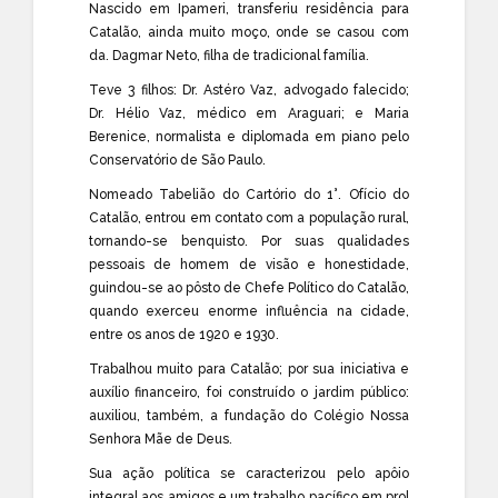
Nascido em Ipameri, transferiu residência para
Catalão, ainda muito moço, onde se casou com
da. Dagmar Neto, filha de tradicional família.
Teve 3 filhos: Dr. Astéro Vaz, advogado falecido;
Dr. Hélio Vaz, médico em Araguari; e Maria
Berenice, normalista e diplomada em piano pelo
Conservatório de São Paulo.
Nomeado Tabelião do Cartório do 1°. Ofício do
Catalão, entrou em contato com a população rural,
tornando-se benquisto. Por suas qualidades
pessoais de homem de visão e honestidade,
guindou-se ao pôsto de Chefe Político do Catalão,
quando exerceu enorme influência na cidade,
entre os anos de 1920 e 1930.
Trabalhou muito para Catalão; por sua iniciativa e
auxílio financeiro, foi construído o jardim público:
auxiliou, também, a fundação do Colégio Nossa
Senhora Mãe de Deus.
Sua ação política se caracterizou pelo apôio
integral aos amigos e um trabalho pacífico em prol