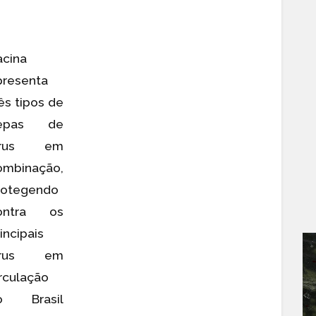
acina
presenta
ês tipos de
epas de
írus em
ombinação,
rotegendo
ontra os
incipais
írus em
irculação
o Brasil