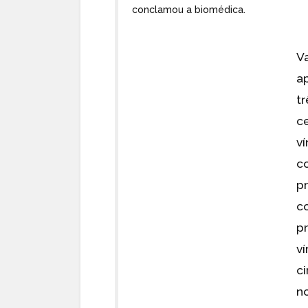
conclamou a biomédica.
V
a
tr
c
v
c
p
c
pr
v
c
n