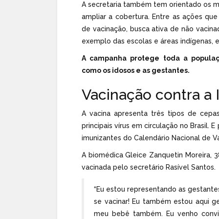
A secretaria também tem orientado os mu
ampliar a cobertura. Entre as ações qu
de vacinação, busca ativa de não vacina
exemplo das escolas e áreas indígenas, e
A campanha protege toda a populaçã
como os idosos e as gestantes.
Vacinação contra a 
A vacina apresenta três tipos de cepa
principais vírus em circulação no Brasil.
imunizantes do Calendário Nacional de V
A biomédica Gleice Zanquetin Moreira, 38
vacinada pelo secretário Rasível Santos.
“Eu estou representando as gestante
se vacinar! Eu também estou aqui ge
meu bebê também. Eu venho convida