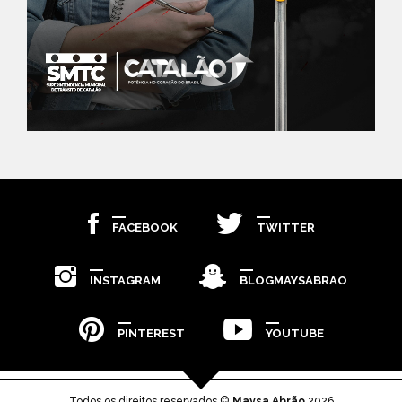
FACEBOOK
TWITTER
INSTAGRAM
BLOGMAYSABRAO
PINTEREST
YOUTUBE
Todos os direitos reservados ©
Maysa Abrão
2026