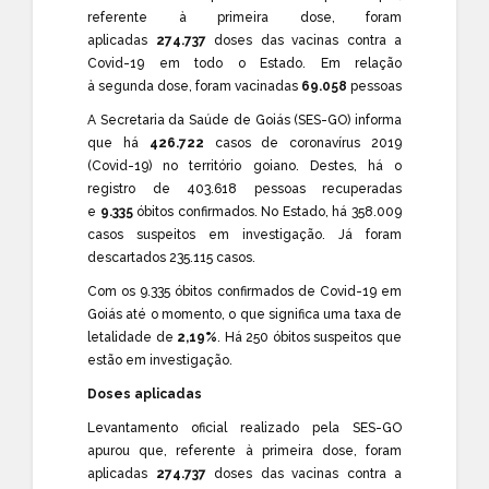
referente à primeira dose, foram
aplicadas
274.737
doses das vacinas contra a
Covid-19 em todo o Estado. Em relação
à
segunda
dose, foram vacinadas
69.058
pessoas
A Secretaria da Saúde de Goiás (SES-GO) informa
que há
426.722
casos de coronavírus 2019
(Covid-19) no território goiano. Destes, há o
registro de 403.618 pessoas recuperadas
e
9.335
óbitos confirmados. No Estado, há 358.009
casos suspeitos em investigação. Já foram
descartados 235.115 casos.​
Com os 9.335 óbitos confirmados de Covid-19 em
Goiás até o momento, o que significa uma taxa de
letalidade de
2,19%
. Há 250 óbitos suspeitos que
estão em investigação.
Doses aplicadas
Levantamento oficial realizado pela SES-GO
apurou que, referente à primeira dose, foram
aplicadas
274.737
doses das vacinas contra a