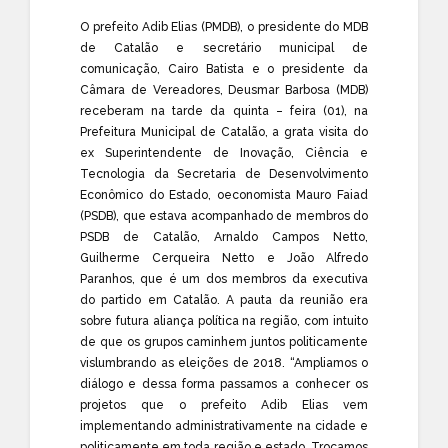
O prefeito Adib Elias (PMDB), o presidente do MDB
de Catalão e secretário municipal de
comunicação, Cairo Batista e o presidente da
Câmara de Vereadores, Deusmar Barbosa (MDB)
receberam na tarde da quinta – feira (01), na
Prefeitura Municipal de Catalão, a grata visita do
ex Superintendente de Inovação, Ciência e
Tecnologia da Secretaria de Desenvolvimento
Econômico do Estado, o
economista Mauro Faiad
(PSDB), que estava acompanhado de membros do
PSDB de Catalão, Arnaldo Campos Netto,
Guilherme Cerqueira Netto e João Alfredo
Paranhos, que é um dos membros da executiva
do partido em Catalão. A pauta da reunião era
sobre futura aliança política na região, com intuito
de que os grupos caminhem juntos politicamente
vislumbrando as eleições de 2018. “Ampliamos o
diálogo e dessa forma passamos a conhecer os
projetos que o prefeito Adib Elias vem
implementando administrativamente na cidade e
politicamente em toda região e estado. Trocamos