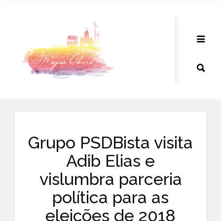
Pular
para
o
conteúdo
Grupo PSDBista visita
Adib Elias e
vislumbra parceria
política para as
eleições de 2018