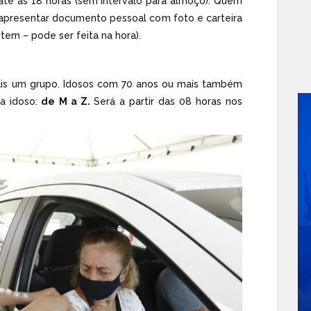
 até às 18 horas (sem intervalo para almoço). Quem
 apresentar documento pessoal com foto e carteira
em – pode ser feita na hora).
mais um grupo. Idosos com 70 anos ou mais também
a idoso:
de M a Z.
Será a partir das 08 horas nos