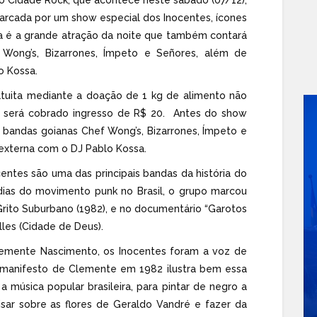
marcada por um show especial dos Inocentes, ícones
na é a grande atração da noite que também contará
Wong’s, Bizarrones, Ímpeto e Señores, além de
o Kossa.
tuita mediante a doação de 1 kg de alimento não
o, será cobrado ingresso de R$ 20. Antes do show
s bandas goianas Chef Wong’s, Bizarrones, Ímpeto e
externa com o DJ Pablo Kossa.
ntes são uma das principais bandas da história do
 dias do movimento punk no Brasil, o grupo marcou
rito Suburbano (1982), e no documentário “Garotos
lles (Cidade de Deus).
 Clemente Nascimento, os Inocentes foram a voz de
manifesto de Clemente em 1982 ilustra bem essa
a música popular brasileira, para pintar de negro a
isar sobre as flores de Geraldo Vandré e fazer da