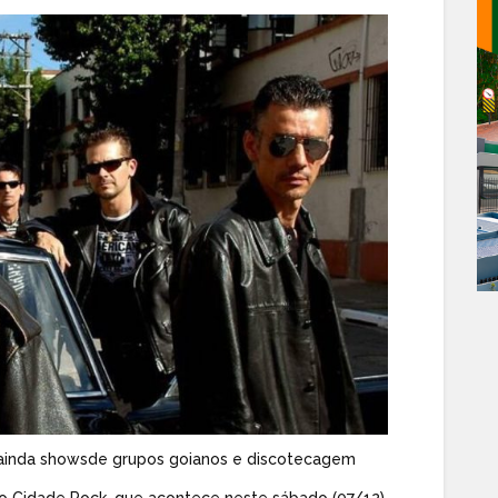
z ainda showsde grupos goianos e discotecagem
o Cidade Rock, que acontece neste sábado (07/12),