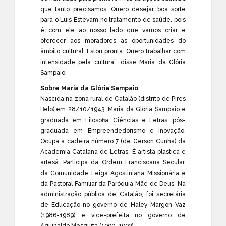
que tanto precisamos. Quero desejar boa sorte
para o Luís Estevam no tratamento de saúde, pois
é com ele ao nosso lado que vamos criar e
oferecer aos moradores as oportunidades do
âmbito cultural. Estou pronta. Quero trabalhar com
intensidade pela cultura”, disse Maria da Glória
Sampaio.
Sobre Maria da Glória Sampaio
Nascida na zona rural de Catalão (distrito de Pires
Belo),em 28/10/1943, Maria da Glória Sampaio é
graduada em Filosofia, Ciências e Letras, pós-
graduada em Empreendedorismo e Inovação.
Ocupa a cadeira número 7 (de Gerson Cunha) da
Academia Catalana de Letras. É artista plástica e
artesã. Participa da Ordem Franciscana Secular,
da Comunidade Leiga Agostiniana Missionária e
da Pastoral Familiar da Paróquia Mãe de Deus. Na
administração pública de Catalão, foi secretária
de Educação no governo de Haley Margon Vaz
(1986-1989) e vice-prefeita no governo de
Aguinaldo Mesquita (1990-1993).