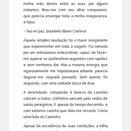
minha mão direita entre as suas, por alguns
instantes, fitou-me com seu olhar compassivo,
que parecia enxergar toda a minha insegurança,
e falou:
– Vas en paz, brasileño ¡Buen Camino!
Aquela simples saudação foi o maior revigorante
que experimentei em toda a viagem. Fui tomado
por um entusiasmo indescritível, capaz de fazer-
me superar os quilômetros seguintes com rapidez
e sem nenhuma dor. Mas a mesma energia que
vigorosamente me impulsionava adiante, parecia
segurar-me naquele povoado. Sem querer, fui
seguindo, com uma vontade louca de ficar.
A serenidade, compaixão e beleza de Lourdes
cativam a todos, conforme percebi pelo relato de
vários peregrinos. E apesar do tempo decorrido, é
com extremo carinho que dela me recordo. Como
uma fada do Caminho.
Apesar da excelência de suas condições, a trilha