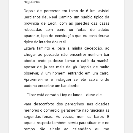
regulares.
Depois de percorrer em torno de 6 km, avistei
Bercianos del Real Camino, um pueblo típico da
província de León, com as paredes das casas
rebocadas com barro ou feitas de adobe
aparente, tipo de construção que eu considerava
tipico do interior do Brasil.
Estava faminto e, para a minha decepção, ao
chegar ao povoado não encontrei nenhum bar
aberto, onde pudesse tomar o café-da-manhã,
apesar de já ser mais de 9h. Depois de muito
observar, vi um homem entrando em um carro.
Aproximei-me e indaguei se ele sabia onde
poderia encontrar um bar aberto.
– El bar está cerrado. Hoy es lunes – disse ele.
Para desconforto dos peregrinos, nas cidades
menores o comércio geralmente não funciona às
segundas-feiras. Às vezes, nem os bares. E
aquela resposta também serviu para situar-me no
tempo, tão alheio ao calendário eu me