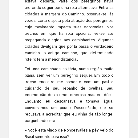
estava deserta. Parte dos peregrinos havia
preferido seguir por uma rota alternativa. Entre as
cidades à margem do Caminho, observa-se, às
vezes, certa disputa pela atração dos peregrinos,
cujo movimento impacta suas economias. Nos
trechos em que há rota opcional, vê-se até
propaganda dirigida aos caminhantes. Algumas
cidades divulgam que por lá passa o verdadeiro
caminho, o antigo caminho, que determinado
roteiro tem a menor distância…
Foi uma caminhada solitária, numa região muito
plana, sem ver um peregrino sequer. Em todo o
trecho encontrei-me somente com um pastor,
cuidando de seu rebanho de ovelhas. Seu
enorme cão deixou-me temeroso, mas era dócil.
Enquanto eu descansava e tomava água,
conversamos um pouco. Desconfiado, ele se
recusava a acreditar que eu vinha de tão longe,
perguntando-me:
– Você está vindo de Roncesvalles a pé? Veio do
Brasil somente para isso?