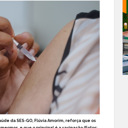
úde da SES-GO, Flúvia Amorim, reforça que os
mesmos, e que o principal é a vacinação (Fotos: