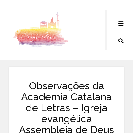
Pular
para
o
conteúdo
Observações da
Academia Catalana
de Letras – Igreja
evangélica
Assembleia de Deus