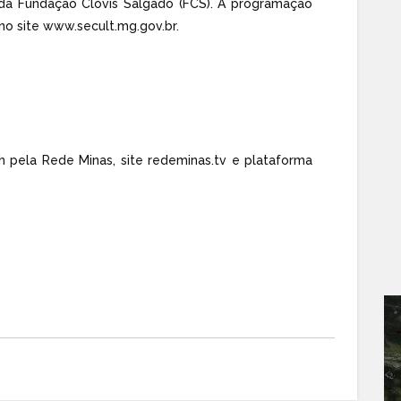
 da Fundação Clóvis Salgado (FCS). A programação
no site
www.secult.mg.gov.br
.
h pela Rede Minas, site
redeminas.tv
e plataforma