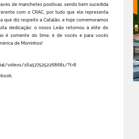
través de manchetes positivas, sendo bem sucedida
iferente com o CRAC, por tudo que ele representa
da que diz respeito a Catalão, e hoje comemoramos
ita dedicação: o nosso Leão retornou à elite do
não é somente do time, é de vocês e para vocês
mérica de Morrinhos!
cial/videos/1645275252268681/?t=8
ebook.