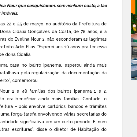
ina Nour que conquistaram, sem nenhum custo, a tão
 imóveis.
ias 22 e 25 de março, no auditório da Prefeitura de
Dona Cidália Gonçalves da Costa, de 78 anos, e a
doras do Evelina Nour 2, não esconderam as lágrimas
eito Adib Elias. “Esperei uns 10 anos pra ter essa
se dona Cidália.
 uma casa no bairro Ipanema, esperou ainda mais
atalhava pela regularização da documentação da
 certo”, comemorou.
 Nour 2 e 48 famílias dos bairros Ipanema 1 e 2,
ão era beneficiar ainda mais famílias. Contudo, o
tura – pois envolve cartórios, bancos e trâmites
 uma força-tarefa envolvendo várias secretarias do
ntidade significativa em um curto período. E, num
tras escrituras”, disse o diretor de Habitação do