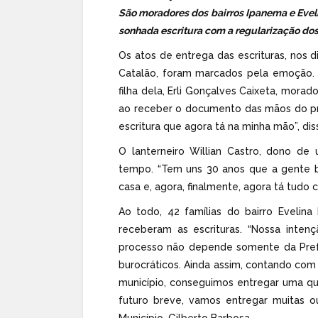
São moradores dos bairros Ipanema e Evel
sonhada escritura com a regularização dos
Os atos de entrega das escrituras, nos d
Catalão, foram marcados pela emoção. 
filha dela, Erli Gonçalves Caixeta, mora
ao receber o documento das mãos do pref
escritura que agora tá na minha mão”, dis
O lanterneiro Willian Castro, dono de
tempo. “Tem uns 30 anos que a gente b
casa e, agora, finalmente, agora tá tudo
Ao todo, 42 famílias do bairro Evelina
receberam as escrituras. “Nossa intenç
processo não depende somente da Prefei
burocráticos. Ainda assim, contando com
município, conseguimos entregar uma qua
futuro breve, vamos entregar muitas ou
Município, Gilberto Barbosa.