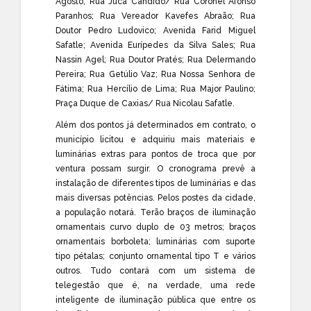
Agosto; Rua Jucá Candido/ Rua Coronel Afonso
Paranhos; Rua Vereador Kavefes Abraão; Rua
Doutor Pedro Ludovico; Avenida Farid Miguel
Safatle; Avenida Eurípedes da Silva Sales; Rua
Nassin Agel; Rua Doutor Pratés; Rua Delermando
Pereira; Rua Getúlio Vaz; Rua Nossa Senhora de
Fátima; Rua Hercílio de Lima; Rua Major Paulino;
Praça Duque de Caxias/ Rua Nicolau Safatle.
Além dos pontos já determinados em contrato, o
município licitou e adquiriu mais materiais e
luminárias extras para pontos de troca que por
ventura possam surgir. O cronograma prevê a
instalação de diferentes tipos de luminárias e das
mais diversas potências. Pelos postes da cidade,
a população notará. Terão braços de iluminação
ornamentais curvo duplo de 03 metros; braços
ornamentais borboleta; luminárias com suporte
tipo pétalas; conjunto ornamental tipo T e vários
outros. Tudo contará com um sistema de
telegestão que é, na verdade, uma rede
inteligente de iluminação pública que entre os