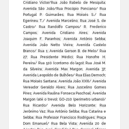
Cristiano Victor/Rua João Rabelo de Mesquita;
Avenida São João/Rua Procópio Ponciano/ Rua
Portugal P. Guimarães; Rua Moisés S./ Rua
Egerineu T./ Avenida Marcelino; Rua José S. de
Castro/ Rua Randolfo Campos/ R. Frederico
Campos; Avenida Cristiano Aires; Avenida
Joaquim F. Paranhos; Avenida Antônio Sebba;
Avenida João Netto Vieira; Avenida Castelo
Branco/ Rua 1; Avenida Gerson B. de Melo/ Rua
27; Rua Presidente Médici; Rua Honofre H.
Pereira/ Rua 510 (contorno do lago); Rua José M.
da Silveira; Avenida Max Margon; Avenida 37;
Avenida Leopoldo de Bulhões/ Rua Elias Democh;
Rua Moisés Santana; Avenida João XXIII/ Avenida
Vereador Geraldo Alves; Rua Juscelino Gomes
Pires; Avenida Raulina Fonseca Paschoal; Avenida
Margon (até o trevo); GO-210 (perímetro urbano)/
Rua Ricardo/ Avenida Belo Horizonte; Rua
Jerônimo Vaz; Rua Antônio Sebba; Rua Catarina e
Sebba; Rua Professor Francisco Rodrigues; Praça
Dom Emanuel/ Rua Bela Vista; Avenida 20 de