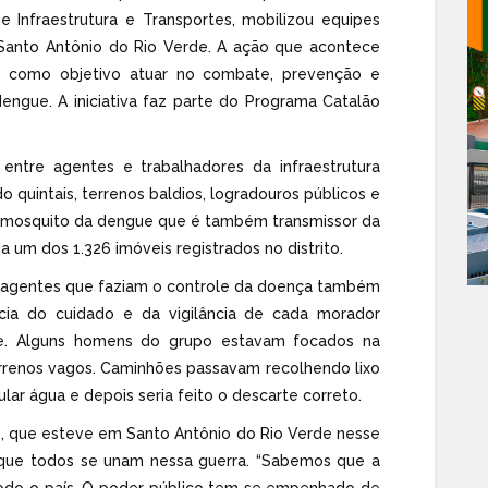
 Infraestrutura e Transportes, mobilizou equipes
Santo Antônio do Rio Verde. A ação que acontece
em como objetivo atuar no combate, prevenção e
engue. A iniciativa faz parte do Programa Catalão
 entre agentes e trabalhadores da infraestrutura
o quintais, terrenos baldios, logradouros públicos e
o mosquito da dengue que é também transmissor da
da um dos 1.326 imóveis registrados no distrito.
os agentes que faziam o controle da doença também
cia do cuidado e da vigilância de cada morador
te. Alguns homens do grupo estavam focados na
errenos vagos. Caminhões passavam recolhendo lixo
lar água e depois seria feito o descarte correto.
s, que esteve em Santo Antônio do Rio Verde nesse
l que todos se unam nessa guerra. “Sabemos que a
odo o país. O poder público tem se empenhado de