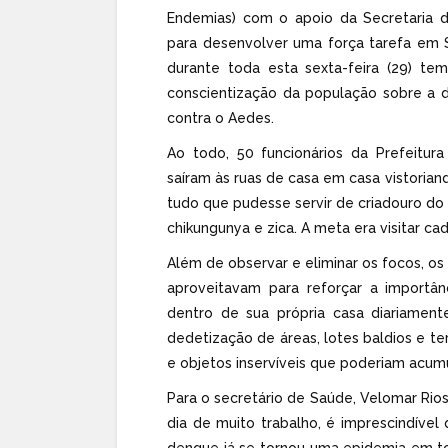
Endemias) com o apoio da Secretaria de
para desenvolver uma força tarefa em 
durante toda esta sexta-feira (29) t
conscientização da população sobre a d
contra o Aedes.
Ao todo, 50 funcionários da Prefeitura
saíram às ruas de casa em casa vistoriand
tudo que pudesse servir de criadouro d
chikungunya e zica. A meta era visitar ca
Além de observar e eliminar os focos, 
aproveitavam para reforçar a importân
dentro de sua própria casa diariamen
dedetização de áreas, lotes baldios e t
e objetos inservíveis que poderiam acumu
Para o secretário de Saúde, Velomar Rio
dia de muito trabalho, é imprescindíve
dengue já se tornou uma epidemia em t